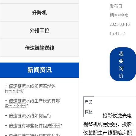
发布日
升降机
期：
2021-08-16
外排工位
15:41:32
倍速链输送线
我
要
询
新闻资讯
价
倍速链流水线如何实现运
行？
倍速链流水线生产模式有哪
产品
些？
概述
投影仪
激光电
倍速链流水线如何运行
视整机线，
投影
倍速链有哪些配件组成？
仪
装配生产线配暗房配
单倍速链是链条速度的多少