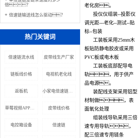
倍？
老化房。
投仪仪组装--
投影仪
倍速链输送线怎么驱动？
调光距---老化--测试--贴
标--包装
热门关键词
工装板
采用25mm木
板贴防静电胶皮或采用
PVC板或电木板
倍速链流水线
皮带线生产厂家
工装板底部配导电
链板线价格
电视机老化线
轨，用于供产
品电源。
返板机
小家电倍速链流水线
装配线支架采用铝型
材制做，表
草莓视频APP黄色
皮带线价格
面氧化处理
组装线导轨采用三倍
电控箱设备
倍速链
速专用导轨，
配三倍速专用链条