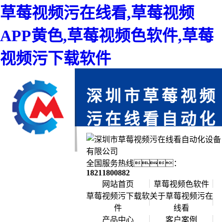
草莓视频污在线看,草莓视频
APP黄色,草莓视频色软件,草莓
视频污下载软件
深圳市草莓视频
污在线看自动化
设备有限公司
免费上门服务,为您省时,每一个项目都
全国服务热线：
严格把关,确保每个产品零缺陷
18211800882
网站首页
草莓视频色软件
草莓视频污下载软
关于草莓视频污在
件
线看
公司简介
产品中心
客户案例