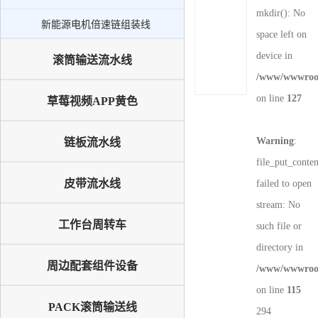
新能源电机倍速链组装线
mkdir(): No
新能源电机倍速链组装线
PACK滚筒输送线
space left on
升降机
device in
滚筒输送流水线
/www/wwwroot
外排工位
on line
127
草莓视频APP黄色
倍速链输送线
Warning
:
链板流水线
file_put_conte
皮带流水线
failed to open
stream: No
工作台周转车
such file or
directory in
周边配套组件设备
/www/wwwroot
on line
115
PACK滚筒输送线
294