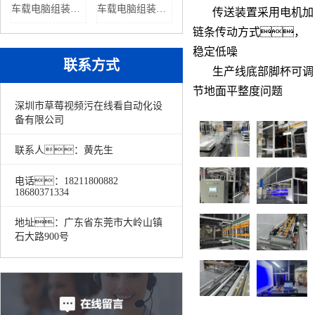
车载电脑组装线厂家
车载电脑组装线厂家
传送装置采用电机加
链条传动方式，
稳定低噪
联系方式
生产线底部脚杯可调
节地面平整度问题
深圳市草莓视频污在线看自动化设
备有限公司
联系人：黄先生
电话：18211800882
18680371334
地址：广东省东莞市大岭山镇
石大路900号