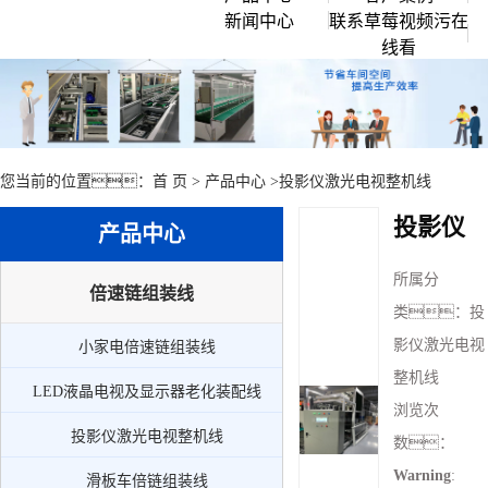
新闻中心
联系草莓视频污在
企业文化
倍速链组装线
线看
行业资讯
创始人说
滚筒输送流水线
常见问题
公司环境
草莓视频APP黄色
公司新闻
链板流水线
您当前的位置：
首 页
>
产品中心
>
投影仪激光电视整机线
皮带流水线
投影仪
产品中心
工作台周转车
所属分
周边配套组件设备
倍速链组装线
类：
投
小家电倍速链组装线
影仪激光电视
小家电倍速链组装线
LED液晶电视及显示器老化装配线
整机线
LED液晶电视及显示器老化装配线
投影仪激光电视整机线
浏览次
投影仪激光电视整机线
数：
滑板车倍链组装线
Warning
:
滑板车倍链组装线