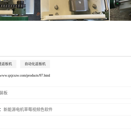
链返板机
自动化返板机
//www.qxjcszw.com/products/97.html
装板
新能源电机草莓视频色软件