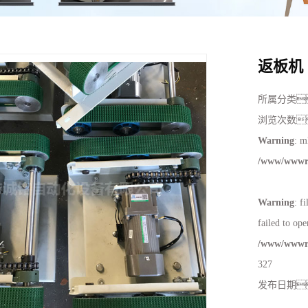
周边配套组件设备
小家电倍速链组装线
LED液晶电视及显示器老化装配
返板机
投影仪激光电视整机线
所属分类
滑板车倍链组装线
浏览次数
新能源电机倍速链组装线
Warning
: m
/www/wwwro
PACK滚筒输送线
升降机
Warning
: f
外排工位
failed to ope
倍速链输送线
/www/wwwro
327
发布日期