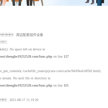
线
：
周边配套组件设备
：
kdir(): No space left on device in
ot/zhenghe19232528.com/func.php
on line
127
ile_put_contents(./cachefile_yuan/qxjcszw.com/cache/94/b9eaf/e85bf.html):
n stream: No such file or directory in
ot/zhenghe19232528.com/func.php
on line
115
：
2021-08-17 11:19:20