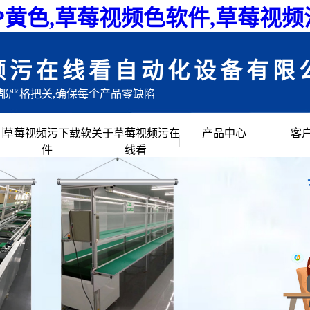
P黄色,草莓视频色软件,草莓视
频污在线看自动化设备有限
目都严格把关,确保每个产品零缺陷
草莓视频污下载软
关于草莓视频污在
产品中心
客
件
线看
公司简介
倍速链组装线
企业文化
滚筒输送流水线
创始人说
草莓视频APP黄色
公司环境
链板流水线
皮带流水线
工作台周转车