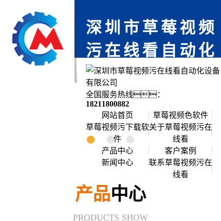
深圳市草莓视频
污在线看自动化
设备有限公司
免费上门服务,为您省时,每一个项目都
全国服务热线：
严格把关,确保每个产品零缺陷
18211800882
网站首页
草莓视频色软件
草莓视频污下载软
关于草莓视频污在
件
线看
公司简介
产品中心
客户案例
新闻中心
联系草莓视频污在
企业文化
倍速链组装线
线看
行业资讯
创始人说
滚筒输送流水线
产品
中心
常见问题
公司环境
草莓视频APP黄色
PRODUCTS SHOW
公司新闻