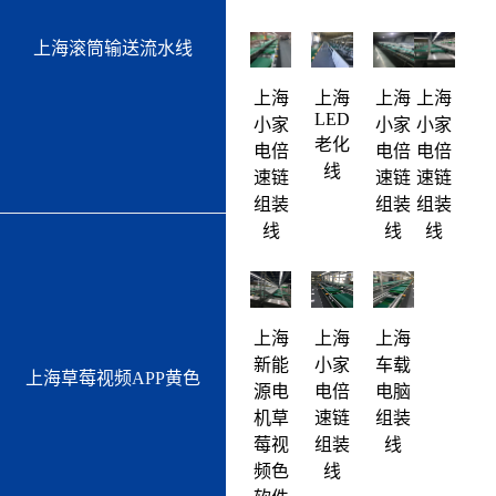
上海滚筒输送流水线
上海
上海
上海
上海
LED
小家
小家
小家
老化
电倍
电倍
电倍
线
速链
速链
速链
组装
组装
组装
线
线
线
上海
上海
上海
新能
小家
车载
上海草莓视频APP黄色
源电
电倍
电脑
机草
速链
组装
莓视
组装
线
频色
线