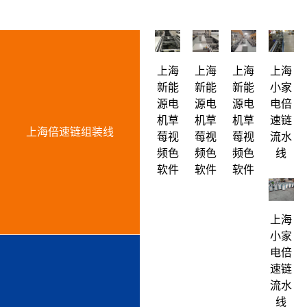
链板流水线
皮带流水线
工作台周转车
上海
上海
上海
上海
周边配套组件设备
新能
新能
新能
小家
源电
源电
源电
电倍
PACK滚筒输送线
机草
机草
机草
速链
上海倍速链组装线
升降机
莓视
莓视
莓视
流水
频色
频色
频色
线
外排工位
软件
软件
软件
倍速链输送线
上海
小家
电倍
速链
流水
线