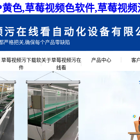
P黄色,草莓视频色软件,草莓视
频污在线看自动化设备有限
目都严格把关,确保每个产品零缺陷
草莓视频污下载软
关于草莓视频污在
产品中心
客
件
线看
公司简介
倍速链组装线
企业文化
滚筒输送流水线
创始人说
草莓视频APP黄色
公司环境
链板流水线
皮带流水线
工作台周转车