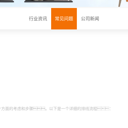
周边配套组件设备
PACK滚筒输送线
行业资讯
常见问题
公司新闻
升降机
外排工位
倍速链输送线
个方面的考虑和步骤。以下是一个详细的排线流程：