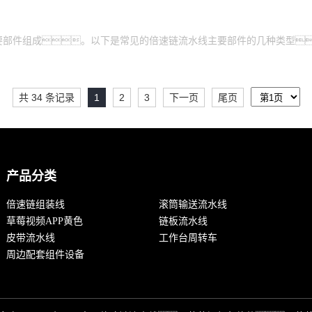
要部件组成。以下是常见的倍速链流水线主要部件的几种类型
共 34 条记录
1
2
3
下一页
尾页
产品分类
倍速链组装线
滚筒输送流水线
草莓视频APP黄色
链板流水线
皮带流水线
工作台周转车
周边配套组件设备