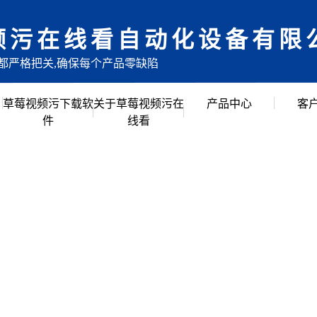
频污在线看自动化设备有限
目都严格把关,确保每个产品零缺陷
草莓视频污下载软
关于草莓视频污在
产品中心
客
件
线看
公司简介
倍速链组装线
企业文化
滚筒输送流水线
创始人说
草莓视频APP黄色
公司环境
链板流水线
皮带流水线
工作台周转车
周边配套组件设备
PACK滚筒输送线