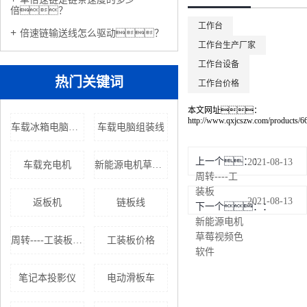
倍？
工作台
倍速链输送线怎么驱动？
工作台生产厂家
工作台设备
热门关键词
工作台价格
本文网址：
http://www.qxjcszw.com/products/6
车载冰箱电脑组装线厂家
车载电脑组装线
上一个：
2021-08-13
车载充电机
新能源电机草莓视频色软件
周转----工
装板
2021-08-13
返板机
链板线
下一个：
新能源电机
草莓视频色
周转----工装板生产厂家
工装板价格
软件
笔记本投影仪
电动滑板车