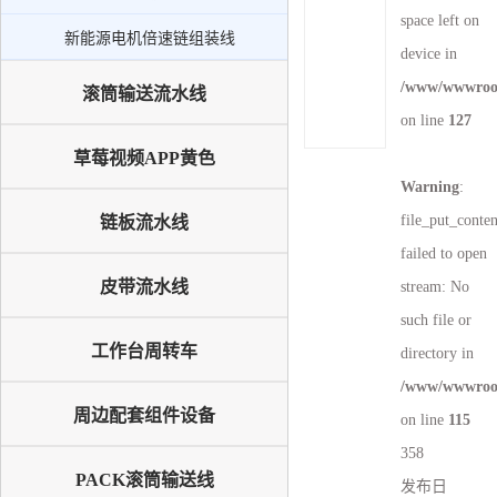
新能源电机倍速链组装线
space left on
新能源电机倍速链组装线
PACK滚筒输送线
device in
升降机
/www/wwwroot
滚筒输送流水线
on line
127
外排工位
草莓视频APP黄色
倍速链输送线
Warning
:
file_put_conte
链板流水线
failed to open
皮带流水线
stream: No
such file or
工作台周转车
directory in
/www/wwwroot
周边配套组件设备
on line
115
358
PACK滚筒输送线
发布日