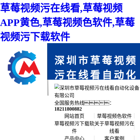
草莓视频污在线看,草莓视频
APP黄色,草莓视频色软件,草莓
视频污下载软件
深圳市草莓视频
污在线看自动化
设备有限公司
免费上门服务,为您省时,每一个项目都
全国服务热线：
严格把关,确保每个产品零缺陷
18211800882
网站首页
草莓视频色软件
草莓视频污下载软
关于草莓视频污在
件
线看
公司简介
产品中心
客户案例