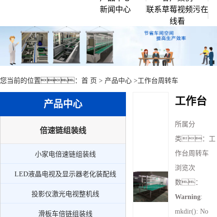
新闻中心
联系草莓视频污在
企业文化
倍速链组装线
线看
行业资讯
创始人说
滚筒输送流水线
常见问题
公司环境
草莓视频APP黄色
公司新闻
链板流水线
您当前的位置：
首 页
>
产品中心
>
工作台周转车
皮带流水线
工作台
产品中心
工作台周转车
所属分
周边配套组件设备
倍速链组装线
类：
工
小家电倍速链组装线
作台周转车
小家电倍速链组装线
LED液晶电视及显示器老化装配线
浏览次
LED液晶电视及显示器老化装配线
投影仪激光电视整机线
数：
投影仪激光电视整机线
Warning
:
滑板车倍链组装线
mkdir(): No
滑板车倍链组装线