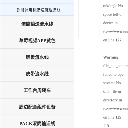
新能源电机倍速链组装线
mkdir(): No
新能源电机倍速链组装线
PACK滚筒输送线
space left on
升降机
device in
滚筒输送流水线
/www/wwwroot
外排工位
on line
127
草莓视频APP黄色
倍速链输送线
链板流水线
Warning
:
file_put_conte
皮带流水线
failed to open
stream: No
工作台周转车
such file or
directory in
周边配套组件设备
/www/wwwroot
on line
115
PACK滚筒输送线
110