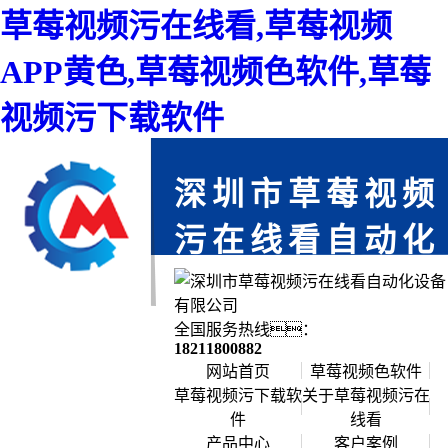
草莓视频污在线看,草莓视频
APP黄色,草莓视频色软件,草莓
视频污下载软件
深圳市草莓视频
污在线看自动化
设备有限公司
免费上门服务,为您省时,每一个项目都
全国服务热线：
严格把关,确保每个产品零缺陷
18211800882
网站首页
草莓视频色软件
草莓视频污下载软
关于草莓视频污在
件
线看
公司简介
产品中心
客户案例