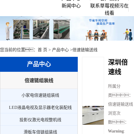
新闻中心
联系草莓视频污在
企业文化
倍速链组装线
线看
行业资讯
创始人说
滚筒输送流水线
常见问题
公司环境
草莓视频APP黄色
公司新闻
链板流水线
您当前的位置：
首 页
>
产品中心
>
倍速链输送线
皮带流水线
深圳倍
产品中心
工作台周转车
速线
周边配套组件设备
倍速链组装线
所属分
小家电倍速链组装线
小家电倍速链组装线
类：
LED液晶电视及显示器老化装配线
倍速链输送线
LED液晶电视及显示器老化装配线
投影仪激光电视整机线
浏览次
投影仪激光电视整机线
数：
滑板车倍链组装线
Warning
:
滑板车倍链组装线