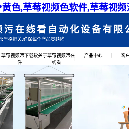
P黄色,草莓视频色软件,草莓视
频污在线看自动化设备有限
目都严格把关,确保每个产品零缺陷
草莓视频污下载软
关于草莓视频污在
产品中心
客
件
线看
公司简介
倍速链组装线
企业文化
滚筒输送流水线
创始人说
草莓视频APP黄色
公司环境
链板流水线
皮带流水线
工作台周转车