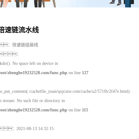
线
倍速链流水线
：
倍速链组装线
：
kdir(): No space left on device in
ot/zhenghe19232528.com/func.php
on line
127
ile_put_contents(./cachefile_yuan/qxjcszw.com/cache/a2/571fb/2f47e.html):
n stream: No such file or directory in
ot/zhenghe19232528.com/func.php
on line
115
：
2021-08-13 14:32:15