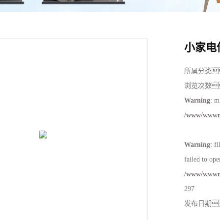
周边配套组件设备
小家电倍速链组装线
LED液晶电视及显示器老化装配
小家电
投影仪激光电视整机线
所属分类
滑板车倍链组装线
浏览次数
新能源电机倍速链组装线
Warning
: m
/www/wwwro
PACK滚筒输送线
升降机
Warning
: f
外排工位
failed to ope
倍速链输送线
/www/wwwro
297
发布日期