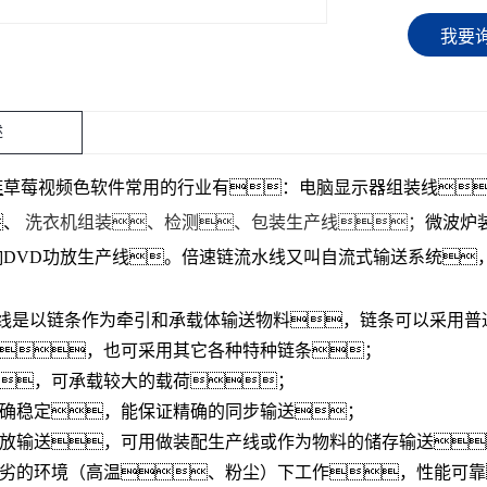
我要
述
链
草莓视频色软件
常用的行业有：电脑显示器组装线
、
洗衣机组装、检测、包装生产线；
微波炉
DVD功放生产线。
倍速链流水线
又叫自流式输送系统
线
是以链条作为牵引和承载体输送物料，链条可以采用普
，也可采用其它各种特种链条；
力大，可承载较大的载荷；
度准确稳定，能保证精确的同步输送；
现积放输送，可用做装配生产线或作为物料的储存输送
种恶劣的环境（高温、粉尘）下工作，性能可