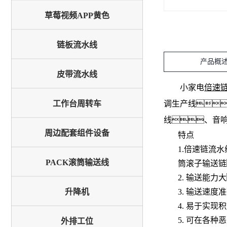
草莓视频APP黄色
链板流水线
产品概
皮带流水线
小家电
倍速
工作台周转车
调生产线
线、音响
周边配套组件设备
特点
1.
倍速链流水
PACK滚筒输送线
筒滚子输送链
2. 输送能
升降机
3. 输送速
4. 易于实
5. 可在各
外排工位