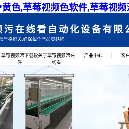
P黄色,草莓视频色软件,草莓视
频污在线看自动化设备有限
目都严格把关,确保每个产品零缺陷
草莓视频污下载软
关于草莓视频污在
产品中心
客
件
线看
公司简介
倍速链组装线
企业文化
滚筒输送流水线
创始人说
草莓视频APP黄色
公司环境
链板流水线
皮带流水线
工作台周转车