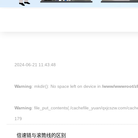
2024-06-21 11:43:48
Warning
: mkdir(): No space left on device in
/www/wwwroot/z
Warning
: file_put_contents(./cachefile_yuan/qxjcszw.com/cache
179
倍速链
与
滚筒线
的区别