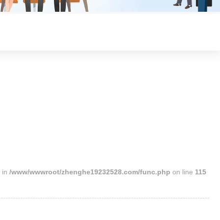
 in
/www/wwwroot/zhenghe19232528.com/func.php
on line
115